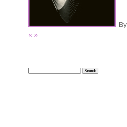
B
«
»